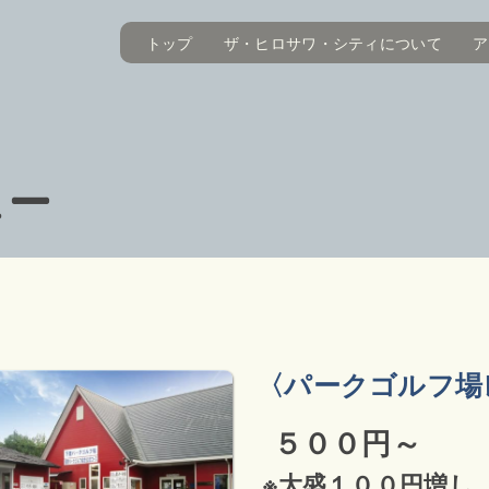
トップ
ザ・ヒロサワ・シティについて
ア
ュー
〈パークゴルフ場
５００円～
※大盛１００円増し