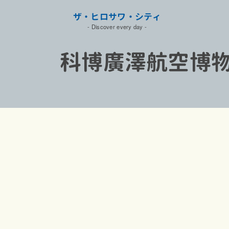
ザ・ヒロサワ・シティ
- Discover every day
-
科博廣澤航空博