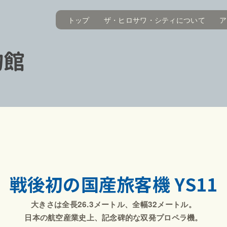
トップ
ザ・ヒロサワ・シティについて
ア
物館
戦後初の国産旅客機 YS11
大きさは全長26.3メートル、全幅32メートル。
日本の航空産業史上、記念碑的な双発プロペラ機。